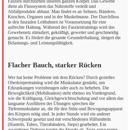
Faszien durchziehen unseren ganzen Körper. Das Gewebe
dient als Flusssystem das Nährstoffe verteilt und
Abfallprodukte abbaut. Man findet es an Sehnen, Bändern,
Knochen, Organen und in der Muskelmasse. Der Durchfluss
in den faszialen Leitbahnen ist Voraussetzung für eine
aufrechte Haltung. Während des Faszientrainings wird das
Gewebenetz stimuliert, gekräftigt, geweitet und geschmeidig
gemacht. Es fördert die gesamte Gesunderhaltung, steigert die
Belastungs- und Leistungsfähigkeit.
Flacher Bauch, starker Rücken
Wer hat keine Probleme mit dem Rücken? Durch gezieltes
Oberkörpertraining wird die Muskulatur gestärkt, um
Erkrankungen vorzubeugen oder auch zu beheben. Die
Beweglichkeit (Mobilisation) steht ebenso im Vordergrund,
wie die Kräftigung. Gleichgewichtsschulung und vor allem das
langsame Ausführen der Übungen sprechen die
Tiefenmuskulatur an, die für den Stütz-und Bewegungsapparat
des Körpers nötig sind. In jeder Stunde wird ein anderer
Schwerpunkt gesetzt und mit verschiedenen Hilfsmitteln
(Hanteln, Tubes, Therabändern, Steps) gearbeitet. Ein
ausgiebiges Dehnen rundet die Stunde ab. Trotz entspannter