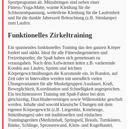
Sportprogramm ab. Mitzubringen sind neben einer
Fitness-/Yoga-Matte, warme Kleidung für die
Schlussentspannung, wetterfeste Kleidung für die Laufeinheit
und für die dunkle Jahreszeit Beleuchtung (z.B. Stirnlampe)
zum Laufen.
Funktionelles Zirkeltraining
Ein spannendes funktionelles Training das den ganzen Körper
fordert und stärkt. Ideal für alle Fitnessbegeisterten und
Freizeitsportler, die Spaß haben sich gemeinsam zu
verausgaben. Nach dem Aufwärmen leiten z.B. variierende
Kombis aus Läufen, Sprints und leichten
Körpergewichtsübungen die Kursstunde ein. In Runden, auf
Zeit oder in Intervallen werden mit unendlich vielen
Übungsvarianten für alle Muskelgruppen Ausdauer, Kraft,
Beweglichkeit, Koordination und Schnelligkeit angesprochen.
Ein hochintensives Training mit Spaß-Faktor bei dem
gleichzeitig, Durchhaltevermögen sowie Willensstärke geschult
werden. Inhalte sind sowohl klassische Übungen mit dem
eigenen Körpergewicht (z.B. Liegestütz, Kniebeuge,
Stützübungen) oder mit traditionellen und einfachen
Trainingsgeräten (Medizinball, Springseil, Brasils, Turnkästen,
Bänke, Schlinge, Sprossenwand, Klein- und Kugelhantel,