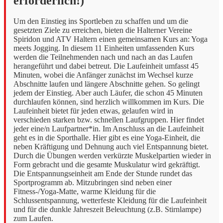
erforderlich!)
Um den Einstieg ins Sportleben zu schaffen und um die
gesetzten Ziele zu erreichen, bieten die Halterner Vereine
Spiridon und ATV Haltern einen gemeinsamen Kurs an: Yoga
meets Jogging. In diesem 11 Einheiten umfassenden Kurs
werden die Teilnehmenden nach und nach an das Laufen
herangeführt und dabei betreut. Die Laufeinheit umfasst 45
Minuten, wobei die Anfänger zunächst im Wechsel kurze
Abschnitte laufen und längere Abschnitte gehen. So gelingt
jedem der Einstieg. Aber auch Läufer, die schon 45 Minuten
durchlaufen können, sind herzlich willkommen im Kurs. Die
Laufeinheit bietet für jeden etwas, gelaufen wird in
verschieden starken bzw. schnellen Laufgruppen. Hier findet
jeder eine/n Laufpartner*in. Im Anschluss an die Laufeinheit
geht es in die Sporthalle. Hier gibt es eine Yoga-Einheit, die
neben Kräftigung und Dehnung auch viel Entspannung bietet.
Durch die Übungen werden verkürzte Muskelpartien wieder in
Form gebracht und die gesamte Muskulatur wird gekräftigt.
Die Entspannungseinheit am Ende der Stunde rundet das
Sportprogramm ab. Mitzubringen sind neben einer
Fitness-/Yoga-Matte, warme Kleidung für die
Schlussentspannung, wetterfeste Kleidung für die Laufeinheit
und für die dunkle Jahreszeit Beleuchtung (z.B. Stirnlampe)
zum Laufen.