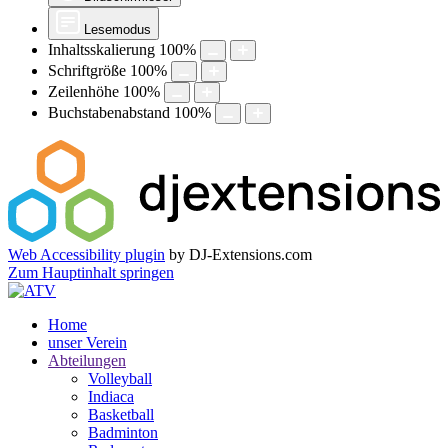
Lesemodus
Inhaltsskalierung
100
%
Schriftgröße
100
%
Zeilenhöhe
100
%
Buchstabenabstand
100
%
Web Accessibility plugin
by DJ-Extensions.com
Zum Hauptinhalt springen
Home
unser Verein
Abteilungen
Volleyball
Indiaca
Basketball
Badminton